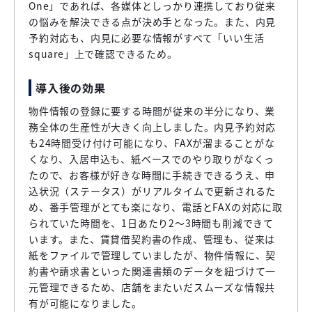
One」であれば、各媒体としっかり連携しており従来
の悩みを解決できる点が決め手となった。また、内見
予約対応も、内見に必要な情報がすべて「いい生活
square」上で確認できるため。
導入後の効果
物件情報の登録に要する時間が従来の半分になり、業
務全体の生産性が大きく向上しました。内見予約対応
も24時間受け付け可能になり、FAXが溜まることがな
くなり、入居申込も、紙ベースでのやり取りがなくっ
たので、お客様が好きな時間に手続きできるうえ、申
込状況（ステータス）がリアルタイムで更新されるた
め、番手管理がとても楽になり、電話とFAXの対応に取
られていた時間を、1日あたり2〜3時間も削減できて
います。また、賃貸借契約書の作成、管理も、従来は
紙をファイルで管理していましたが、物件情報に、契
約書や請求書といった関連書類のデータを紐づけて一
元管理できるため、店舗をまたいだスムーズな情報共
有が可能になりました。