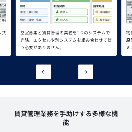
へ共
空室募集と賃貸管理の業務を1つのシステムで
物
完結、エクセルや別システムを組み合わせて使
原
う必要がありません。
ミ
1
/3
賃貸管理業務を手助けする多様な機
能