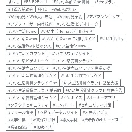
すべて
#ES-B2B call
#ESいい物件One 賃貸
#Freeプラン
#IT導入補助金
#RTC
#Web入居申込
#Web内見・Web入居申込
#Web内見予約
#アパマンショップ
#アプリユーザー向け規約
#いい生活 ビデオトーク
#いい生活Home
#いい生活Home ご利用ガイド
#いい生活Owner
#いい生活Owner ご利用ガイド
#いい生活Pay
#いい生活Payトピックス
#いい生活Square
#いい生活アカウント
#いい生活ウェブサイト
#いい生活ビデオトーク
#いい生活売買クラウド
#いい生活売買クラウド
#いい生活売買クラウド 営業支援
#いい生活建物管理クラウド
#いい生活賃貸クラウド
#いい生活賃貸クラウド One
#いい生活賃貸クラウド 営業支援
#いい生活賃貸クラウド 業者間
#いい生活賃貸クラウド 物件広告
#いい生活賃貸管理クラウド
#インボイス
#オーナーアプリ
#クラウドセキュリティ
#コンバート
#セキュリティ対策
#リリース情報
#不動産ポータルサイト
#入居者アプリ
#大学生協
#家賃保証会社
#導入事例
#業者間Webサービス
#業者間流通
#無駄ハブ