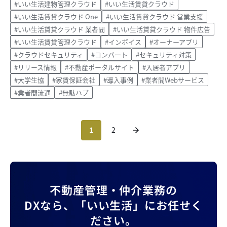
#いい生活建物管理クラウド
#いい生活賃貸クラウド
#いい生活賃貸クラウド One
#いい生活賃貸クラウド 営業支援
#いい生活賃貸クラウド 業者間
#いい生活賃貸クラウド 物件広告
#いい生活賃貸管理クラウド
#インボイス
#オーナーアプリ
#クラウドセキュリティ
#コンバート
#セキュリティ対策
#リリース情報
#不動産ポータルサイト
#入居者アプリ
#大学生協
#家賃保証会社
#導入事例
#業者間Webサービス
#業者間流通
#無駄ハブ
1
2
不動産管理・仲介業務の
DXなら、
「いい生活」にお任せく
ださい。