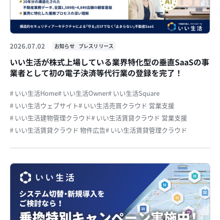
2026.07.02
お知らせ
プレスリリース
いい生活が株式上場している業界特化型の垂直SaaSの事
業者として初の電子決済等代行業の登録を完了！
# いい生活Home
# いい生活Owner
# いい生活Square
# いい生活ウェブサイト
# いい生活売買クラウド 営業支援
# いい生活建物管理クラウド
# いい生活賃貸クラウド 営業支援
# いい生活賃貸クラウド 物件広告
# いい生活賃貸管理クラウド