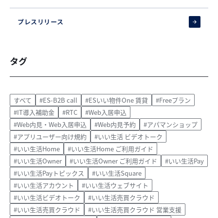
プレスリリース
タグ
すべて
#ES-B2B call
#ESいい物件One 賃貸
#Freeプラン
#IT導入補助金
#RTC
#Web入居申込
#Web内見・Web入居申込
#Web内見予約
#アパマンショップ
#アプリユーザー向け規約
#いい生活 ビデオトーク
#いい生活Home
#いい生活Home ご利用ガイド
#いい生活Owner
#いい生活Owner ご利用ガイド
#いい生活Pay
#いい生活Payトピックス
#いい生活Square
#いい生活アカウント
#いい生活ウェブサイト
#いい生活ビデオトーク
#いい生活売買クラウド
#いい生活売買クラウド
#いい生活売買クラウド 営業支援