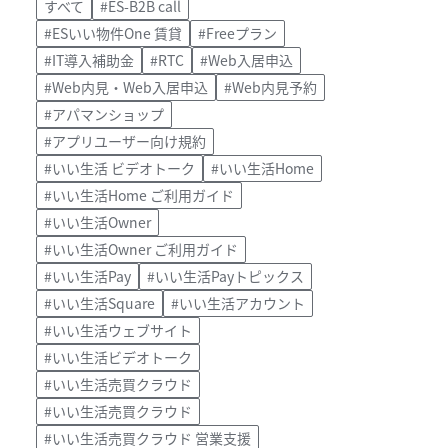
すべて
#ES-B2B call
#ESいい物件One 賃貸
#Freeプラン
#IT導入補助金
#RTC
#Web入居申込
#Web内見・Web入居申込
#Web内見予約
#アパマンショップ
#アプリユーザー向け規約
#いい生活 ビデオトーク
#いい生活Home
#いい生活Home ご利用ガイド
#いい生活Owner
#いい生活Owner ご利用ガイド
#いい生活Pay
#いい生活Payトピックス
#いい生活Square
#いい生活アカウント
#いい生活ウェブサイト
#いい生活ビデオトーク
#いい生活売買クラウド
#いい生活売買クラウド
#いい生活売買クラウド 営業支援