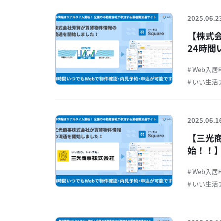
2025.06.2
【株式
24時間
可能で
# Web入
# いい生
2025.06.1
【三光
始！！】
約・申
# Web入
# いい生