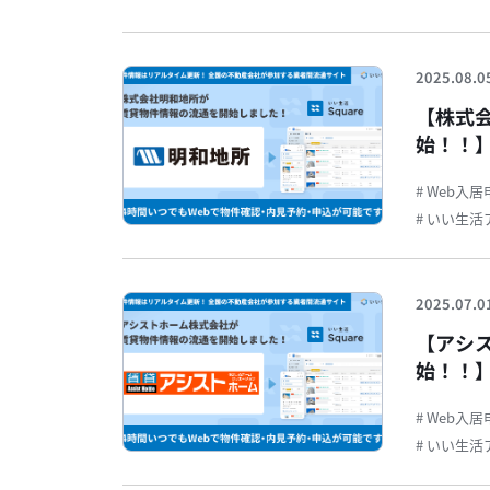
2025.08.0
【株式
始！！】
約・申
# Web入
# いい生
2025.07.0
【アシ
始！！】
約・申
# Web入
# いい生