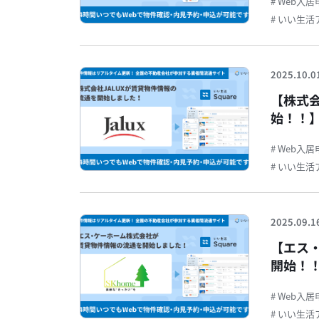
# Web入
# いい生
2025.10.0
【株式会
始！！】
約・申
# Web入
# いい生
2025.09.1
【エス
開始！！
約・申
# Web入
# いい生