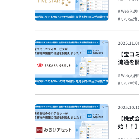
見予約
# Web入
# いい生
2025.11.0
【宝コ
流通を開
内見予
# Web入
# いい生
2025.10.1
【株式
始！！】
約・申