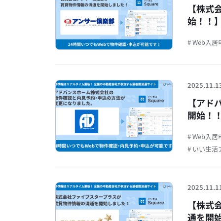
【株式
始！！】
能です
# Web入
2025.11.1
【アド
開始！！
約・申
# Web入
# いい生
2025.11.1
【株式
通を開始