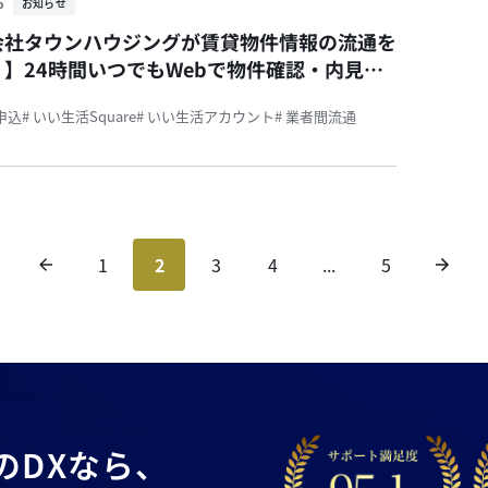
6
お知らせ
会社タウンハウジングが賃貸物件情報の流通を
】24時間いつでもWebで物件確認・内見予
能です！
居申込
# いい生活Square
# いい生活アカウント
# 業者間流通
1
2
3
4
...
5
の
DXなら、