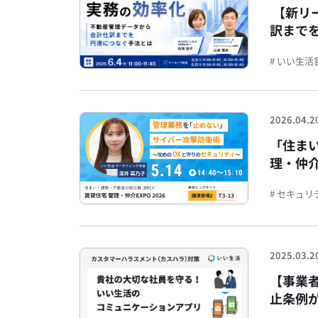
【新リ
訳まで
# いい生
2026.04.2
「住まい
理・仲介
# セキュリ
2025.03.2
【事業
止条例