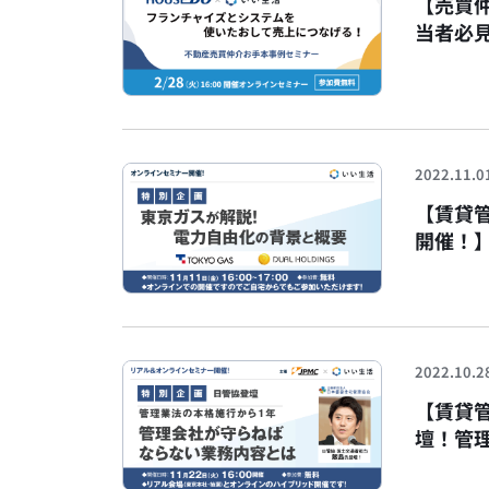
【売買
当者必見
達成し
ボセミ
2022.11.0
【賃貸管
開催！
2022.10.2
【賃貸
壇！管
らねば