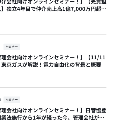
仲介会社向けオンラインセミナー！】【売買担
】独立4年目で仲介売上高1億7,000万円超を
たFC活用術とは？いい生活×ハウスドゥコラ
ナー
1
セミナー
理会社向けオンラインセミナー！】【11/11
】東京ガスが解説！電力自由化の背景と概要
8
セミナー
管理会社向けオンラインセミナー！】日管協登
理業法施行から1年が経った今、管理会社が守
ならない業務内容を徹底解説します