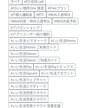
すべて
#ES-B2B call
#ESいい物件One 賃貸
#Freeプラン
#IT導入補助金
#RTC
#Web入居申込
#Web内見・Web入居申込
#Web内見予約
#アパマンショップ
#アプリユーザー向け規約
#いい生活 ビデオトーク
#いい生活Home
#いい生活Home ご利用ガイド
#いい生活Owner
#いい生活Owner ご利用ガイド
#いい生活Pay
#いい生活Payトピックス
#いい生活Square
#いい生活アカウント
#いい生活ウェブサイト
#いい生活ビデオトーク
#いい生活売買クラウド
#いい生活売買クラウド
#いい生活売買クラウド 営業支援