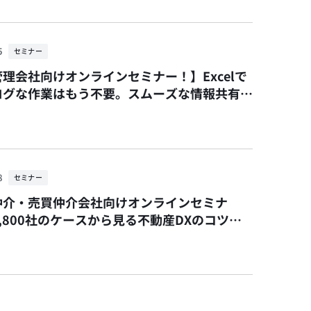
5
セミナー
理会社向けオンラインセミナー！】Excelで
ログな作業はもう不要。スムーズな情報共有と
管理で業務効率をアップさせた実例紹介セミナ
8
セミナー
仲介・売買仲介会社向けオンラインセミナ
,800社のケースから見る不動産DXのコツと
場動向 ハウスドゥ×いい生活コラボセミナー