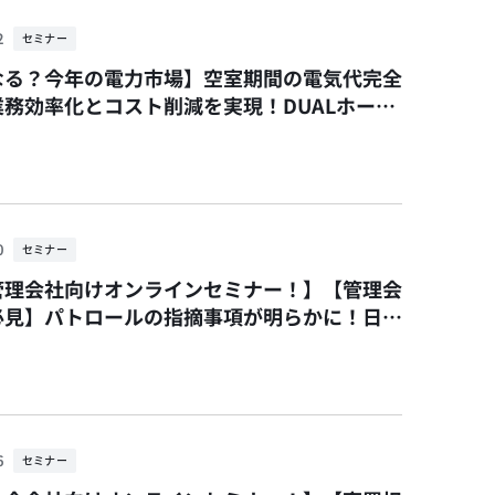
2
セミナー
なる？今年の電力市場】空室期間の電気代完全
業務効率化とコスト削減を実現！DUALホール
グス×いい生活コラボセミナー
0
セミナー
管理会社向けオンラインセミナー！】【管理会
必見】パトロールの指摘事項が明らかに！日管
交省担当者が運用の改定もあわせて講演しま
MC×いい生活 コラボセミナー
6
セミナー