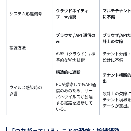
クラウドネイティ
マルチテナン
システム形態備考
ブ ★推奨
に不備
ブラウザ / API 通信の
ブラウザ/API
み
計上の欠陥
接続方法
AWS（クラウド）/ 標
テナント分離
準的なWeb技術
設計に不備
構造的に遮断
テナント横断
出
PCが感染してもAPI通
ウイルス感染時の
信のみのため、サー
影響
設計上の欠陥
バへウイルスが到達
テナント境界
する経路を遮断して
データが露出
いる。
「つながっている」ことの恐怖：接続経路