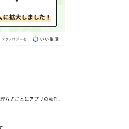
！
管理方式ごとにアプリの動作、
て