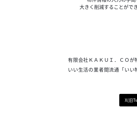
大きく削減することがで
有限会社ＫＡＫＵＩ．ＣＯが
いい生活の業者間流通「いい物
X(旧T