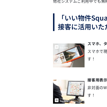
他社システムご利用中でも無
「いい物件Sq
接客に活用いた
スマホ、
スマホで
す！
接客用表
非対面の
す！