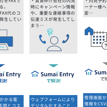
付をFAXで
・賃貸仲介会社の内見
・内見予約
る。
時にキャンペーン情報
ーナー様へ
FAX代のコ
や、重要な連絡事項の
変…
発生してい
伝達ミスが発生してし
まう…
管理画面か
かかる電
ウェブフォームにより
情報をCS
の手間とコス
デジタル化すること