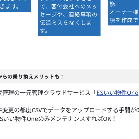
能。
きます。
で、客付会社へのメッ
オーナー様
セージや、連絡事項の
項を作成で
伝達ミスをなくしま
す。
からの乗り換えメリットも！
貸管理の一元管理クラウドサービス「
ESいい物件One
件変更の都度CSVでデータをアップロードする手間が
Sいい物件OneのみメンテナンスすればOK！