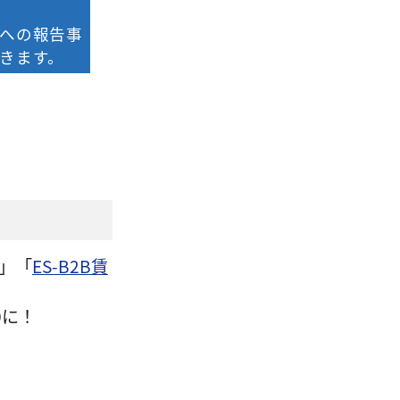
への報告事
きます。
」「
ES-B2B賃
0に！