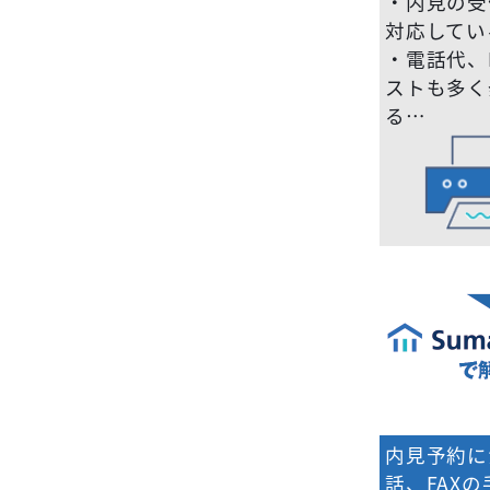
・内見の受
対応してい
・電話代、
ストも多く
る…
内見予約に
話、FAX