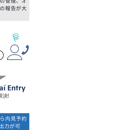
の管理、オ
の報告が大
ら内見予約
V出力が可