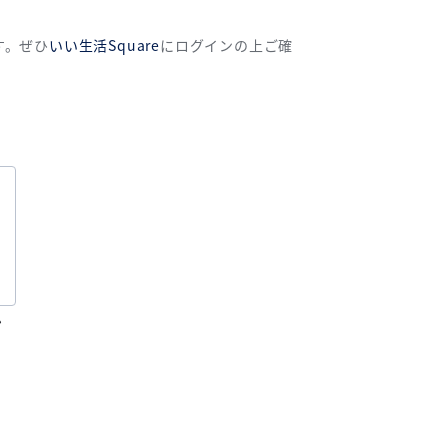
す。ぜひ
いい生活Square
にログインの上ご確
ン