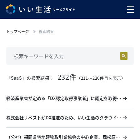
トップページ
検索結果
232件
「SaaS」の検索結果：
（211〜220件目を表示）
経済産業省が定める「DX認定取得事業者」に認定を取得し
ました！
株式会社リベストがDX推進のため、いい生活のクラウド・
SaaSを導入 ～全国屈指の住みたい街人気エリアの不動産
流通をDXで活性化～
（公社）福岡県宅地建物取引業協会の中心企業、舞松原不