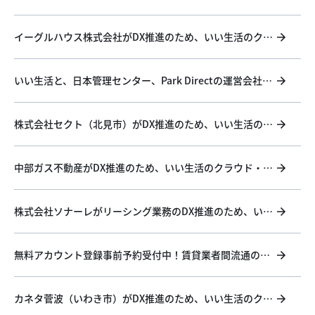
動産が業務のDXを加速！
イーグルハウス株式会社がDX推進のため、いい生活のクラ
ウド・SaaSを導入 ～九州北部三県の不動産流通をDXによ
り活性化～
いい生活と、日本管理センター、Park Directの運営会社ニ
ーリーの三社間で業務提携！
株式会社セクト（北見市）がDX推進のため、いい生活のク
ラウド・SaaSを導入！
中部ガス不動産がDX推進のため、いい生活のクラウド・
SaaSを導入！
株式会社ソナーレがリーシング業務のDX推進のため、いい
生活のB2B（業者間流通）システムを追加導入！
無料アカウント登録事前予約受付中！賃貸業者間流通のDX
を加速する「いい物件Square」！
カネタ菅波（いわき市）がDX推進のため、いい生活のクラ
ウド・SaaSを導入！