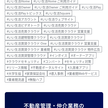
#いい生活Home
#いい生活Home ご利用ガイド
#いい生活Owner
#いい生活Owner ご利用ガイド
#いい生活Pay
#いい生活Payトピックス
#いい生活Square
#いい生活アカウント
#いい生活ウェブサイト
#いい生活ビデオトーク
#いい生活売買クラウド
#いい生活売買クラウド
#いい生活売買クラウド 営業支援
#いい生活建物管理クラウド
#いい生活賃貸クラウド
#いい生活賃貸クラウド One
#いい生活賃貸クラウド 営業支援
#いい生活賃貸クラウド 業者間
#いい生活賃貸クラウド 物件広告
#いい生活賃貸管理クラウド
#インボイス
#オーナーアプリ
#クラウドセキュリティ
#コンバート
#セキュリティ対策
#リリース情報
#不動産ポータルサイト
#入居者アプリ
#大学生協
#家賃保証会社
#導入事例
#業者間Webサービス
#業者間流通
#無駄ハブ
不動産管理・仲介業務の