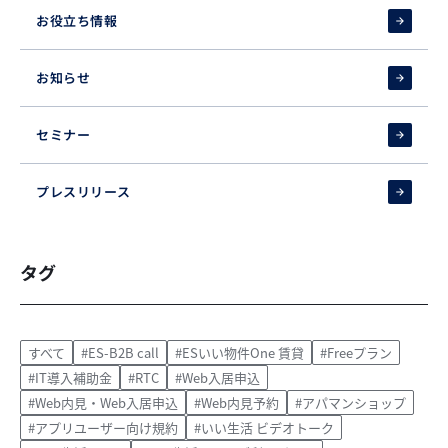
お役立ち情報
お知らせ
セミナー
プレスリリース
タグ
すべて
#ES-B2B call
#ESいい物件One 賃貸
#Freeプラン
#IT導入補助金
#RTC
#Web入居申込
#Web内見・Web入居申込
#Web内見予約
#アパマンショップ
#アプリユーザー向け規約
#いい生活 ビデオトーク