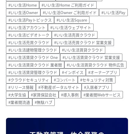
#いい生活Home
#いい生活Home ご利用ガイド
#いい生活Owner
#いい生活Owner ご利用ガイド
#いい生活Pay
#いい生活Payトピックス
#いい生活Square
#いい生活アカウント
#いい生活ウェブサイト
#いい生活ビデオトーク
#いい生活売買クラウド
#いい生活売買クラウド
#いい生活売買クラウド 営業支援
#いい生活建物管理クラウド
#いい生活賃貸クラウド
#いい生活賃貸クラウド One
#いい生活賃貸クラウド 営業支援
#いい生活賃貸クラウド 業者間
#いい生活賃貸クラウド 物件広告
#いい生活賃貸管理クラウド
#インボイス
#オーナーアプリ
#クラウドセキュリティ
#コンバート
#セキュリティ対策
#リリース情報
#不動産ポータルサイト
#入居者アプリ
#大学生協
#家賃保証会社
#導入事例
#業者間Webサービス
#業者間流通
#無駄ハブ