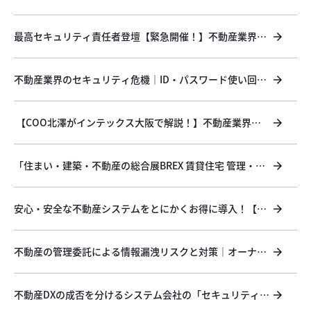
——いい生活が「進化するワンプラットフォーム」にこだ
わり続ける理由
最高セキュリティ責任者登壇【緊急開催！】不動産業界の
デジタル防衛術
不動産業界のセキュリティ危機｜ID・パスワード使い回し
の恐ろしいリスクと対策
【COO北澤がインテックス大阪で解説！】不動産業界の
セキュリティ危機にどう立ち向かうか。
「住まい・建築・不動産の総合展BREX 賃貸住宅 管理・仲
介EXPO 2026」に出展・登壇！
安心・安全な不動産システムをとにかくお得に導入！【コ
ンバーター・顧客管理乗換・新規導入特別プラン！】
不動産の管理委託による情報漏洩リスクと対策｜オーナ
ー・入居者を守る「信頼」と「3つのセキュリティ設計」
不動産DXの成否を分けるシステム会社の「セキュリティの
格差」：DX注目企業2026選定のいい生活が実践する防衛